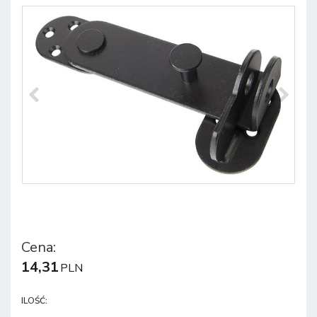
Cena
:
14,31
PLN
ILOŚĆ
: