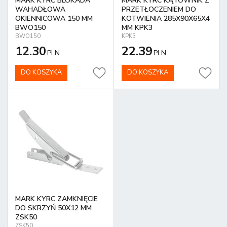
MARK KYRC BLOKADA
MARK KYRC KĄTOWNIK Z
WAHADŁOWA
PRZETŁOCZENIEM DO
OKIENNICOWA 150 MM
KOTWIENIA 285X90X65X4
BWO150
MM KPK3
BWO150
KPK3
12.30
22.39
PLN
PLN
DO KOSZYKA
DO KOSZYKA
MARK KYRC ZAMKNIĘCIE
DO SKRZYŃ 50X12 MM
ZSK50
ZSK50