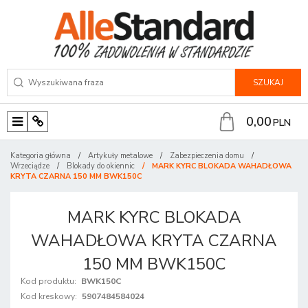
SZUKAJ
0,00
PLN
M
P
e
a
Kategoria główna
/
Artykuły metalowe
/
Zabezpieczenia domu
/
n
n
Wrzeciądze
/
Blokady do okiennic
/
MARK KYRC BLOKADA WAHADŁOWA
KRYTA CZARNA 150 MM BWK150C
u
e
l
MARK KYRC BLOKADA
WAHADŁOWA KRYTA CZARNA
150 MM BWK150C
Kod produktu
:
BWK150C
Kod kreskowy
:
5907484584024