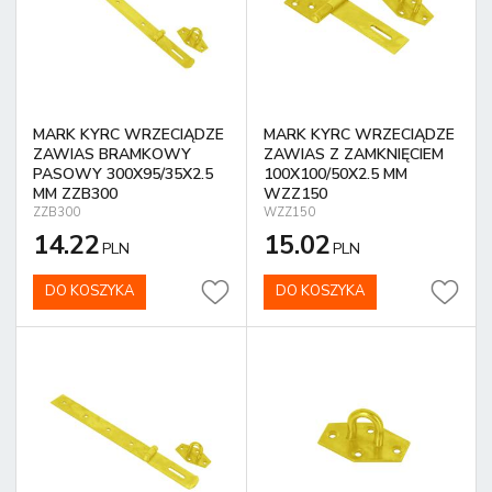
MARK KYRC WRZECIĄDZE
MARK KYRC WRZECIĄDZE
ZAWIAS BRAMKOWY
ZAWIAS Z ZAMKNIĘCIEM
PASOWY 300X95/35X2.5
100X100/50X2.5 MM
MM ZZB300
WZZ150
ZZB300
WZZ150
14.22
15.02
PLN
PLN
DO KOSZYKA
DO KOSZYKA