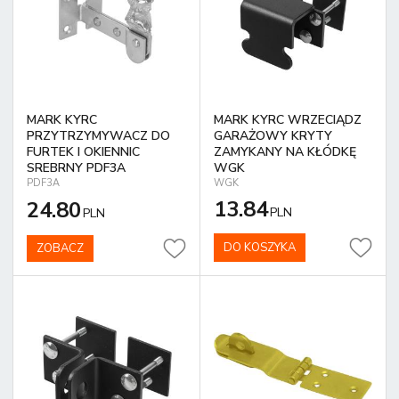
MARK KYRC
MARK KYRC WRZECIĄDZ
PRZYTRZYMYWACZ DO
GARAŻOWY KRYTY
FURTEK I OKIENNIC
ZAMYKANY NA KŁÓDKĘ
SREBRNY PDF3A
WGK
PDF3A
WGK
13.84
24.80
PLN
PLN
DO KOSZYKA
ZOBACZ