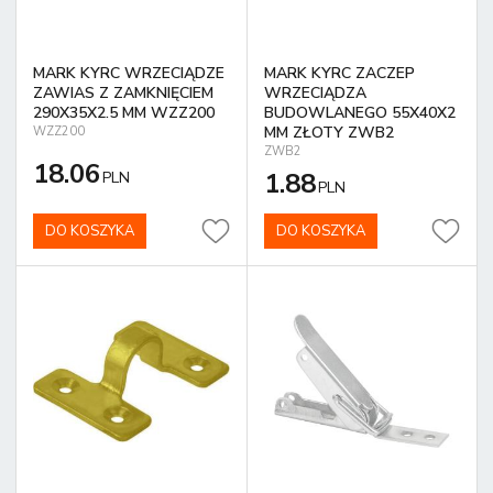
MARK KYRC WRZECIĄDZE
MARK KYRC ZACZEP
ZAWIAS Z ZAMKNIĘCIEM
WRZECIĄDZA
290X35X2.5 MM WZZ200
BUDOWLANEGO 55X40X2
MM ZŁOTY ZWB2
WZZ200
ZWB2
18.06
1.88
PLN
PLN
DO KOSZYKA
DO KOSZYKA