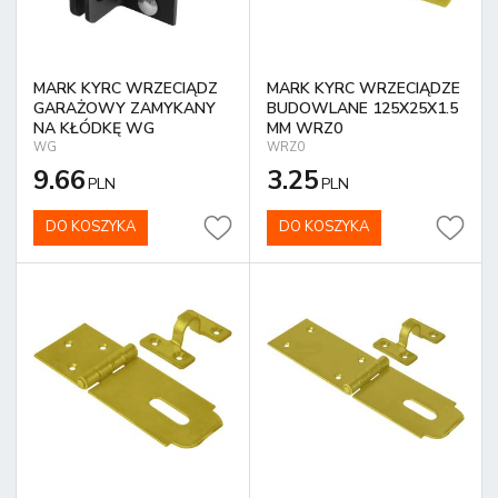
MARK KYRC WRZECIĄDZ
MARK KYRC WRZECIĄDZE
GARAŻOWY ZAMYKANY
BUDOWLANE 125X25X1.5
NA KŁÓDKĘ WG
MM WRZ0
WG
WRZ0
9.66
3.25
PLN
PLN
DO KOSZYKA
DO KOSZYKA