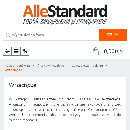
SZUKAJ
0,00
PLN
P
M
P
a
e
a
Kategoria główna
/
Artykuły metalowe
/
Zabezpieczenia domu
/
n
n
n
Wrzeciądze
e
u
e
l
l
Wrzeciądze
W kategorii
zabezpieczeń do domu
znalazł się
wrzeciądz
.
Akcesorium metalowe
, które sprawdza się jako ochrona przed
niepożądanym otwarciem bramy garażowej. Proponujemy różne
wersje tego elementu, aby móc precyzyjnie dopasować go do
miejsca montażu.