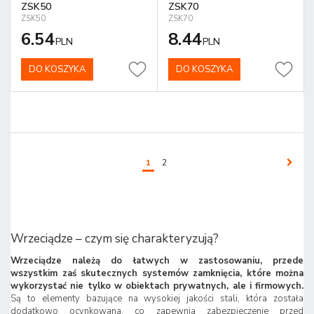
ZSK50
ZSK70
ZSK50
ZSK70
6.54
8.44
PLN
PLN
DO KOSZYKA
DO KOSZYKA
1
2
Wrzeciądze – czym się charakteryzują?
Wrzeciądze należą do łatwych w zastosowaniu, przede
wszystkim zaś skutecznych systemów zamknięcia, które można
wykorzystać nie tylko w obiektach prywatnych, ale i firmowych.
Są to elementy bazujące na wysokiej jakości stali, która została
dodatkowo ocynkowana, co zapewnia zabezpieczenie przed