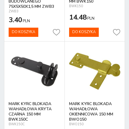
BUDOWLANEGO
MM BWK150
75X5X50X1,5 MM ZWB3
BWK150
ZWB3
14.48
3.40
PLN
PLN
DO KOSZYKA
DO KOSZYKA
MARK KYRC BLOKADA
MARK KYRC BLOKADA
WAHADŁOWA KRYTA
WAHADŁOWA
CZARNA 150 MM
OKIENNICOWA 150 MM
BWK150C
BWO150
BWK150C
BWO150