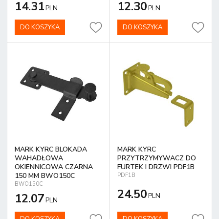
14.31
12.30
PLN
PLN
DO KOSZYKA
DO KOSZYKA
MARK KYRC BLOKADA
MARK KYRC
WAHADŁOWA
PRZYTRZYMYWACZ DO
OKIENNICOWA CZARNA
FURTEK I DRZWI PDF1B
150 MM BWO150C
PDF1B
BWO150C
24.50
12.07
PLN
PLN