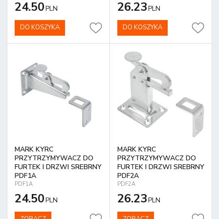
24.50
26.23
PLN
PLN
DO KOSZYKA
DO KOSZYKA
MARK KYRC
MARK KYRC
PRZYTRZYMYWACZ DO
PRZYTRZYMYWACZ DO
FURTEK I DRZWI SREBRNY
FURTEK I DRZWI SREBRNY
PDF1A
PDF2A
PDF1A
PDF2A
24.50
26.23
PLN
PLN