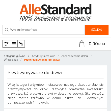
SZUKAJ
0,00
PLN
P
M
P
a
e
a
Kategoria główna
/
Artykuły metalowe
/
Zabezpieczenia domu
/
n
n
n
Wrzeciądze
/
Przytrzymywacze do drzwi
e
u
e
l
l
Przytrzymywacze do drzwi
W tej kategorii artykułów metalowych naszego sklepu znalazł się
przytrzymywacz do drzwi. Niezwykle praktyczne akcesorium
drzwiowe, które blokuje drzwi w dowolnej pozycji. Skorzystać z
niego można zarówno w domu, biurze, jak i dowolnych
pomieszczeniach firmowych.