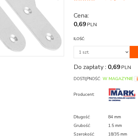
Cena
:
0,69
PLN
ILOŚĆ
:
Do zapłaty
:
0,69
PLN
W MAGAZYNIE
DOSTĘPNOŚĆ:
Producent
:
Długość
:
84 mm
Grubość
:
1.5 mm
Szerokość
:
18/35 mm