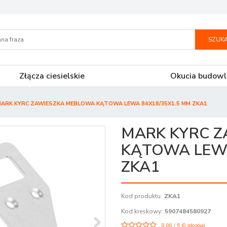
SZUKA
Złącza ciesielskie
Okucia budowl
ARK KYRC ZAWIESZKA MEBLOWA KĄTOWA LEWA 84X18/35X1.5 MM ZKA1
MARK KYRC 
KĄTOWA LEWA
ZKA1
Kod produktu
:
ZKA1
Kod kreskowy
:
5907484580927
0.00
/
5
(
0
głosów)