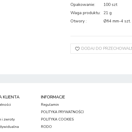
Opakowanie
:
100 szt
Waga produktu
:
21 g
Otwory
:
Øfi4 mm-4 szt.
DODAJ DO PRZECHOWAL
 KLIENTA
INFORMACJE
atności
Regulamin
POLITYKA PRYWATNOŚCI
 i zwroty
POLITYKA COOKIES
dywidualna
RODO