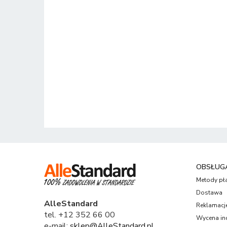
OBSŁUGA
Metody pł
Dostawa
AlleStandard
Reklamacje
tel. +12 352 66 00
Wycena in
e-mail:
sklep@AlleStandard.pl