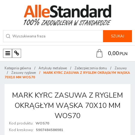
SZUKAJ
0,00
PLN
M
P
e
a
Kategoria główna
/
Artykuły metalowe
/
Zabezpieczenia domu
/
Zasuwy
n
n
/
Zasuwy ryglowe
/
MARK KYRC ZASUWA Z RYGLEM OKRĄGŁYM WĄSKA
70X10 MM WOS70
u
e
l
MARK KYRC ZASUWA Z RYGLEM
OKRĄGŁYM WĄSKA 70X10 MM
WOS70
Kod produktu
:
WOS70
Kod kreskowy
:
5907484586981