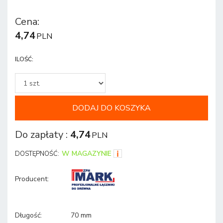
Cena
:
4,74
PLN
ILOŚĆ
:
DODAJ DO KOSZYKA
Do zapłaty
:
4,74
PLN
W MAGAZYNIE
DOSTĘPNOŚĆ:
Producent
:
Długość
:
70 mm