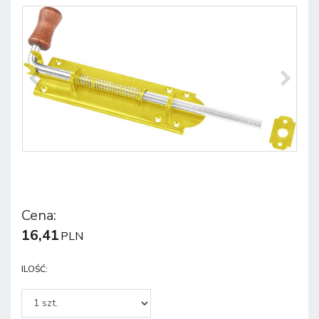
Cena
:
16,41
PLN
ILOŚĆ
: