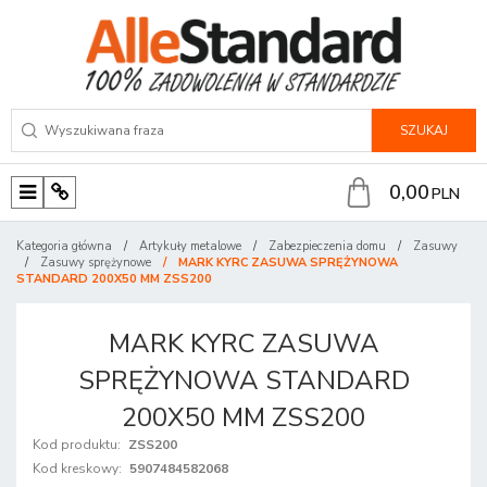
SZUKAJ
0,00
PLN
M
P
e
a
Kategoria główna
/
Artykuły metalowe
/
Zabezpieczenia domu
/
Zasuwy
n
n
/
Zasuwy sprężynowe
/
MARK KYRC ZASUWA SPRĘŻYNOWA
STANDARD 200X50 MM ZSS200
u
e
l
MARK KYRC ZASUWA
SPRĘŻYNOWA STANDARD
200X50 MM ZSS200
Kod produktu
:
ZSS200
Kod kreskowy
:
5907484582068