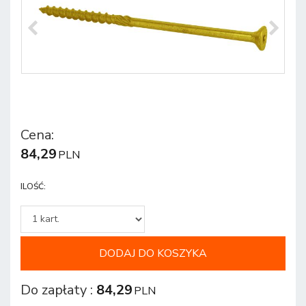
Cena
:
84,29
PLN
ILOŚĆ
:
DODAJ DO KOSZYKA
Do zapłaty
:
84,29
PLN