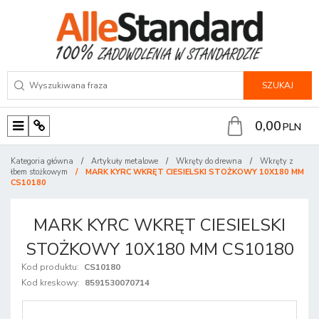
SZUKAJ
0,00
PLN
M
P
e
a
Kategoria główna
/
Artykuły metalowe
/
Wkręty do drewna
/
Wkręty z
n
n
łbem stożkowym
/
MARK KYRC WKRĘT CIESIELSKI STOŻKOWY 10X180 MM
CS10180
u
e
l
MARK KYRC WKRĘT CIESIELSKI
STOŻKOWY 10X180 MM CS10180
Kod produktu
:
CS10180
Kod kreskowy
:
8591530070714