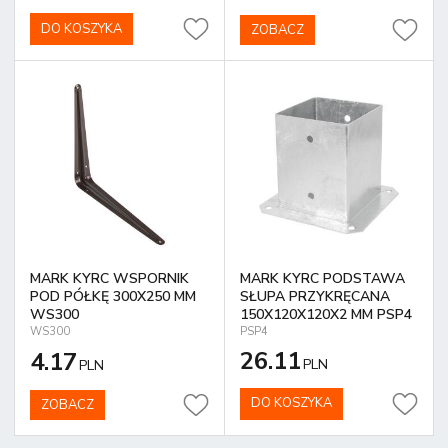
DO KOSZYKA
ZOBACZ
MARK KYRC WSPORNIK
MARK KYRC PODSTAWA
POD PÓŁKĘ 300X250 MM
SŁUPA PRZYKRĘCANA
WS300
150X120X120X2 MM PSP4
WS300
PSP4
26.11
4.17
PLN
PLN
DO KOSZYKA
ZOBACZ