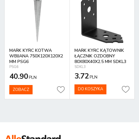
MARK KYRC KOTWA
MARK KYRC KĄTOWNIK
WBIJANA 750X120X120X2
ŁĄCZNIK OZDOBNY
MM PSG6
80X80X40X2.5 MM SDKL3
PSG6
SDKL3
3.72
40.90
PLN
PLN
DO KOSZYKA
ZOBACZ