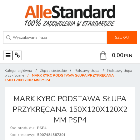
SZUKAJ
0,00
PLN
M
P
e
a
Kategoria główna
/
Złącza ciesielskie
/
Podstawy słupa
/
Podstawy słupa
n
n
przykręcane
/
MARK KYRC PODSTAWA SŁUPA PRZYKRĘCANA
150X120X120X2 MM PSP4
u
e
l
MARK KYRC PODSTAWA SŁUPA
PRZYKRĘCANA 150X120X120X2
MM PSP4
Kod produktu
:
PSP4
Kod kreskowy
:
5907484587391