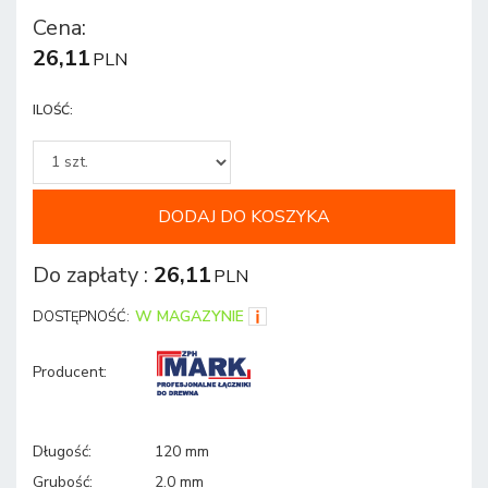
Cena
:
26,11
PLN
ILOŚĆ
:
DODAJ DO KOSZYKA
Do zapłaty
:
26,11
PLN
W MAGAZYNIE
DOSTĘPNOŚĆ:
Producent
:
Długość
:
120 mm
Grubość
:
2.0 mm