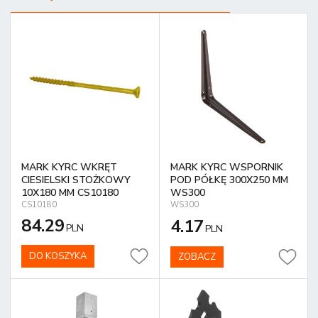
MARK KYRC WKRĘT
MARK KYRC WSPORNIK
CIESIELSKI STOŻKOWY
POD PÓŁKĘ 300X250 MM
10X180 MM CS10180
WS300
CS10180
WS300
84.29
4.17
PLN
PLN
DO KOSZYKA
ZOBACZ