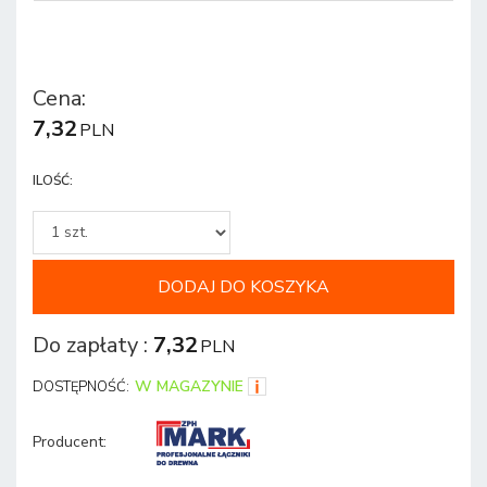
Cena
:
7,32
PLN
ILOŚĆ
:
DODAJ DO KOSZYKA
Do zapłaty
:
7,32
PLN
W MAGAZYNIE
DOSTĘPNOŚĆ:
Producent
: