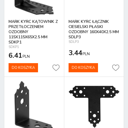
MARK KYRC KĄTOWNIK Z
MARK KYRC ŁĄCZNIK
PRZETŁOCZENIEM
CIESIELSKI PŁASKI
OZDOBNY
OZDOBNY 160X40X2.5 MM
115X115X65X2.5 MM
SDLP3
SDKP1
SDLP3
SDKP1
3.44
6.41
PLN
PLN
DO KOSZYKA
DO KOSZYKA