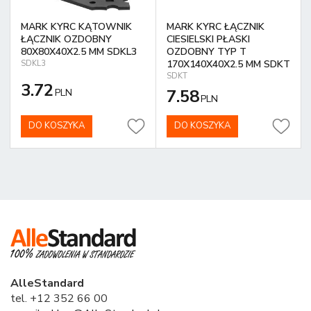
MARK KYRC KĄTOWNIK
MARK KYRC ŁĄCZNIK
ŁĄCZNIK OZDOBNY
CIESIELSKI PŁASKI
80X80X40X2.5 MM SDKL3
OZDOBNY TYP T
170X140X40X2.5 MM SDKT
SDKL3
SDKT
3.72
7.58
PLN
PLN
DO KOSZYKA
DO KOSZYKA
AlleStandard
tel. +12 352 66 00