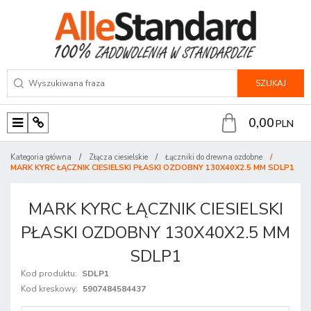
SZUKAJ
0,00
PLN
M
P
e
a
Kategoria główna
/
Złącza ciesielskie
/
Łączniki do drewna ozdobne
/
n
n
MARK KYRC ŁĄCZNIK CIESIELSKI PŁASKI OZDOBNY 130X40X2.5 MM SDLP1
u
e
l
MARK KYRC ŁĄCZNIK CIESIELSKI
PŁASKI OZDOBNY 130X40X2.5 MM
SDLP1
Kod produktu
:
SDLP1
Kod kreskowy
:
5907484584437