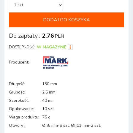
DODAJ DO KOSZYKA
Do zapłaty
:
2,76
PLN
W MAGAZYNIE
DOSTĘPNOŚĆ:
Producent
:
Długość
:
130 mm
Grubość
:
2.5 mm
Szerokość
:
40 mm
Opakowanie
:
10 szt
Waga produktu
:
75 g
Otwory
:
Øfi5 mm-8 szt. Øfi11 mm-2 szt.