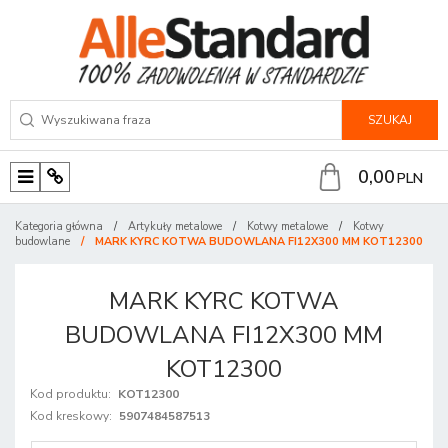
SZUKAJ
0,00
PLN
M
P
e
a
Kategoria główna
/
Artykuły metalowe
/
Kotwy metalowe
/
Kotwy
n
n
budowlane
/
MARK KYRC KOTWA BUDOWLANA FI12X300 MM KOT12300
u
e
l
MARK KYRC KOTWA
BUDOWLANA FI12X300 MM
KOT12300
Kod produktu
:
KOT12300
Kod kreskowy
:
5907484587513