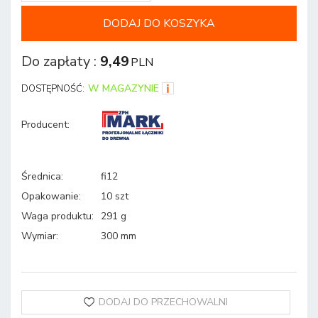
DODAJ DO KOSZYKA
Do zapłaty
:
9,49
PLN
W MAGAZYNIE
DOSTĘPNOŚĆ:
Producent
:
Średnica
:
fi12
Opakowanie
:
10 szt
Waga produktu
:
291 g
Wymiar
:
300 mm
DODAJ DO PRZECHOWALNI