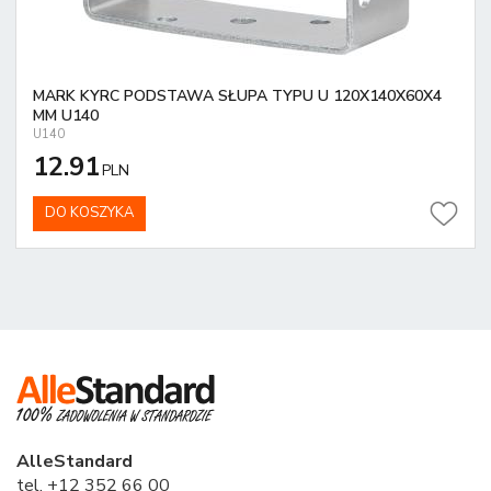
MARK KYRC PODSTAWA SŁUPA TYPU U 120X140X60X4
MM U140
U140
12.91
PLN
DO KOSZYKA
AlleStandard
tel. +12 352 66 00