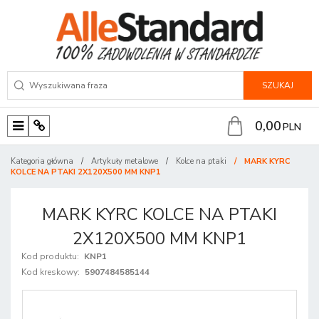
SZUKAJ
0,00
PLN
M
P
e
a
Kategoria główna
/
Artykuły metalowe
/
Kolce na ptaki
/
MARK KYRC
n
n
KOLCE NA PTAKI 2X120X500 MM KNP1
u
e
l
MARK KYRC KOLCE NA PTAKI
2X120X500 MM KNP1
Kod produktu
:
KNP1
Kod kreskowy
:
5907484585144