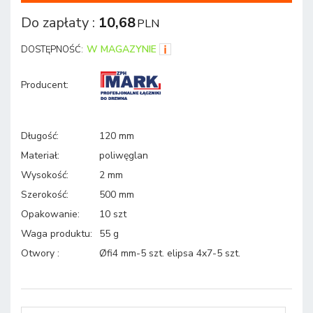
Do zapłaty
:
10,68
PLN
W MAGAZYNIE
DOSTĘPNOŚĆ:
Producent
:
Długość
:
120 mm
Materiał
:
poliwęglan
Wysokość
:
2 mm
Szerokość
:
500 mm
Opakowanie
:
10 szt
Waga produktu
:
55 g
Otwory
:
Øfi4 mm-5 szt. elipsa 4x7-5 szt.