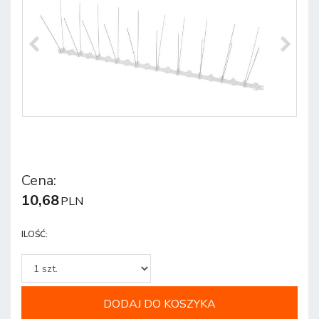
Cena
:
10,68
PLN
ILOŚĆ
:
DODAJ DO KOSZYKA