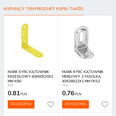
KUPUJĄCY TEN PRODUKT KUPILI TAKŻE:
MARK KYRC KĄTOWNIK
MARK KYRC KĄTOWNIK
KRZESŁOWY 60X60X20X2
MEBLOWY Z FASOLKĄ
MM KR6
40X28X22X1 MM FKS2
KR6
FKS2
0.81
0.76
PLN
PLN
DO KOSZYKA
DO KOSZYKA