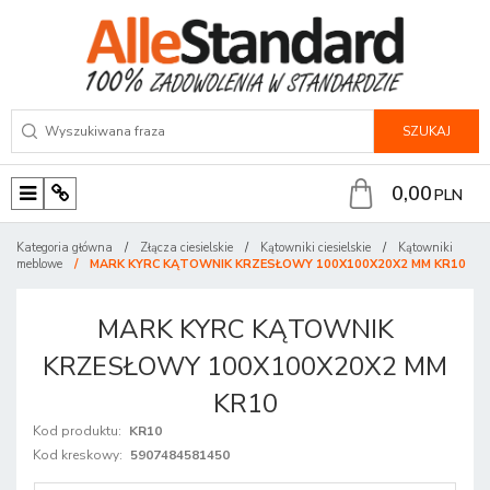
SZUKAJ
0,00
PLN
M
P
e
a
Kategoria główna
/
Złącza ciesielskie
/
Kątowniki ciesielskie
/
Kątowniki
n
n
meblowe
/
MARK KYRC KĄTOWNIK KRZESŁOWY 100X100X20X2 MM KR10
u
e
l
MARK KYRC KĄTOWNIK
KRZESŁOWY 100X100X20X2 MM
KR10
Kod produktu
:
KR10
Kod kreskowy
:
5907484581450