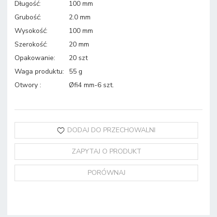
Długość
:
100 mm
Grubość
:
2.0 mm
Wysokość
:
100 mm
Szerokość
:
20 mm
Opakowanie
:
20 szt
Waga produktu
:
55 g
Otwory
:
Øfi4 mm-6 szt.
DODAJ DO PRZECHOWALNI
ZAPYTAJ O PRODUKT
PORÓWNAJ