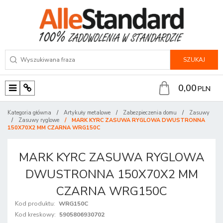
SZUKAJ
0,00
PLN
M
P
e
a
Kategoria główna
/
Artykuły metalowe
/
Zabezpieczenia domu
/
Zasuwy
n
n
/
Zasuwy ryglowe
/
MARK KYRC ZASUWA RYGLOWA DWUSTRONNA
150X70X2 MM CZARNA WRG150C
u
e
l
MARK KYRC ZASUWA RYGLOWA
DWUSTRONNA 150X70X2 MM
CZARNA WRG150C
Kod produktu
:
WRG150C
Kod kreskowy
:
5905806930702