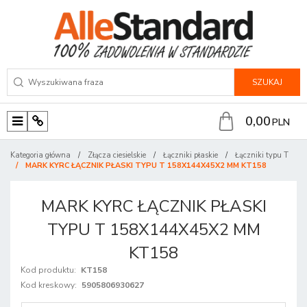
SZUKAJ
0,00
PLN
M
P
e
a
Kategoria główna
/
Złącza ciesielskie
/
Łączniki płaskie
/
Łączniki typu T
n
n
/
MARK KYRC ŁĄCZNIK PŁASKI TYPU T 158X144X45X2 MM KT158
u
e
l
MARK KYRC ŁĄCZNIK PŁASKI
TYPU T 158X144X45X2 MM
KT158
Kod produktu
:
KT158
Kod kreskowy
:
5905806930627