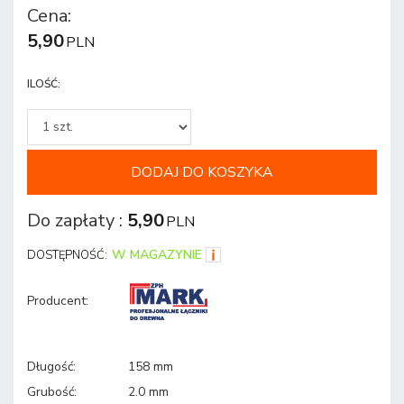
Cena
:
5,90
PLN
ILOŚĆ
:
DODAJ DO KOSZYKA
Do zapłaty
:
5,90
PLN
W MAGAZYNIE
DOSTĘPNOŚĆ:
Producent
:
Długość
:
158 mm
Grubość
:
2.0 mm