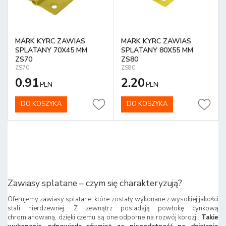
MARK KYRC ZAWIAS
MARK KYRC ZAWIAS
SPLATANY 70X45 MM
SPLATANY 80X55 MM
ZS70
ZS80
ZS70
ZS80
0.91
2.20
PLN
PLN
DO KOSZYKA
DO KOSZYKA
Zawiasy splatane – czym się charakteryzują?
Oferujemy zawiasy splatane, które zostały wykonane z wysokiej jakości
stali nierdzewnej. Z zewnątrz posiadają powłokę cynkową
chromianowaną, dzięki czemu są one odporne na rozwój korozji.
Takie