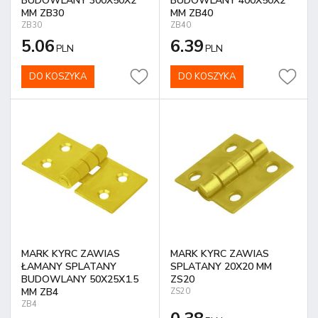
BUDOWLANY 300X50X2
BUDOWLANY 400X50X2
MM ZB30
MM ZB40
ZB30
ZB40
5.06
6.39
PLN
PLN
DO KOSZYKA
DO KOSZYKA
MARK KYRC ZAWIAS
MARK KYRC ZAWIAS
ŁAMANY SPLATANY
SPLATANY 20X20 MM
BUDOWLANY 50X25X1.5
ZS20
MM ZB4
ZS20
ZB4