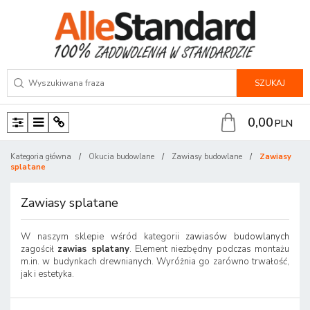
SZUKAJ
0,00
PLN
P
M
P
a
e
a
Kategoria główna
/
Okucia budowlane
/
Zawiasy budowlane
/
Zawiasy
n
n
n
splatane
e
u
e
l
l
Zawiasy splatane
W naszym sklepie wśród kategorii
zawiasów budowlanych
zagościł
zawias splatany
. Element niezbędny podczas montażu
m.in. w budynkach drewnianych. Wyróżnia go zarówno trwałość,
jak i estetyka.