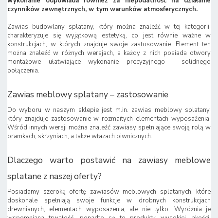
wykonanie odpowiada również za niepodatność na działanie
czynników zewnętrznych, w tym warunków atmosferycznych.
Zawias budowlany splatany, który można znaleźć w tej kategorii,
charakteryzuje się wyjątkową estetyką, co jest równie ważne w
konstrukcjach, w których znajduje swoje zastosowanie. Element ten
można znaleźć w różnych wersjach, a każdy z nich posiada otwory
montażowe ułatwiające wykonanie precyzyjnego i solidnego
połączenia.
Zawias meblowy splatany – zastosowanie
Do wyboru w naszym sklepie jest m.in. zawias meblowy splatany,
który znajduje zastosowanie w rozmaitych elementach wyposażenia.
Wśród innych wersji można znaleźć zawiasy spełniające swoją rolą w
bramkach, skrzyniach, a także włazach piwnicznych.
Dlaczego warto postawić na zawiasy meblowe
splatane z naszej oferty?
Posiadamy szeroką ofertę zawiasów meblowych splatanych, które
doskonale spełniają swoje funkcje w drobnych konstrukcjach
drewnianych, elementach wyposażenia, ale nie tylko. Wyróżnia je
wspomniana trwałość, ponadto są to produkty wysokiej jakości,