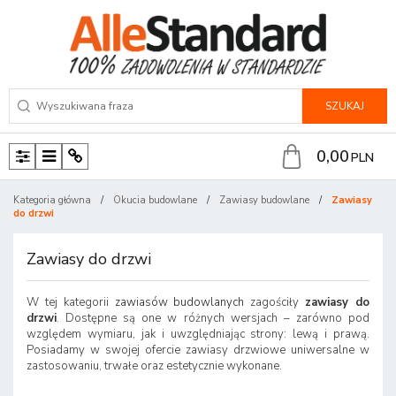
SZUKAJ
0,00
PLN
P
M
P
a
e
a
Kategoria główna
/
Okucia budowlane
/
Zawiasy budowlane
/
Zawiasy
n
n
n
do drzwi
e
u
e
l
l
Zawiasy do drzwi
W tej kategorii
zawiasów budowlanych
zagościły
zawiasy do
drzwi
. Dostępne są one w różnych wersjach – zarówno pod
względem wymiaru, jak i uwzględniając strony: lewą i prawą.
Posiadamy w swojej ofercie zawiasy drzwiowe uniwersalne w
zastosowaniu, trwałe oraz estetycznie wykonane.