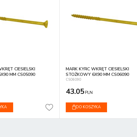
KRĘT CIESIELSKI
MARK KYRC WKRĘT CIESIELSKI
X90 MM CS05090
STOŻKOWY 6X90 MM CS06090
CS06090
43.05
PLN
YKA
DO KOSZYKA