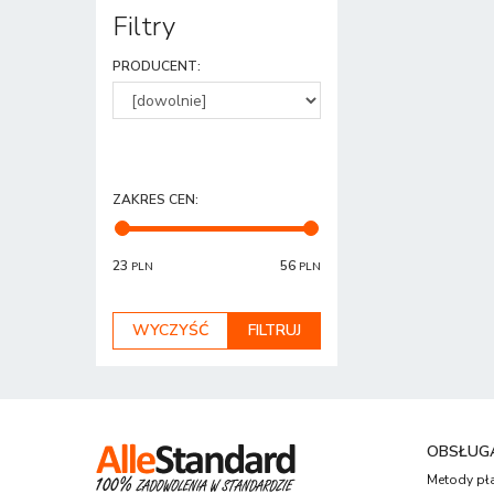
Filtry
PRODUCENT
:
ZAKRES CEN
:
23
56
PLN
PLN
OBSŁUGA
Metody pł