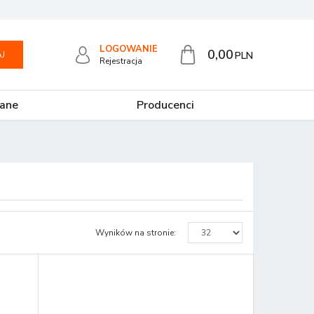
LOGOWANIE
0,00
J
PLN
Rejestracja
ane
Producenci
Wyników na stronie
: