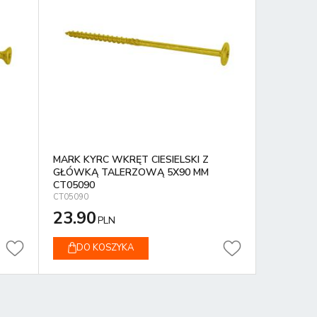
MARK KYRC WKRĘT CIESIELSKI Z
GŁÓWKĄ TALERZOWĄ 5X90 MM
CT05090
CT05090
23.90
PLN
DO KOSZYKA