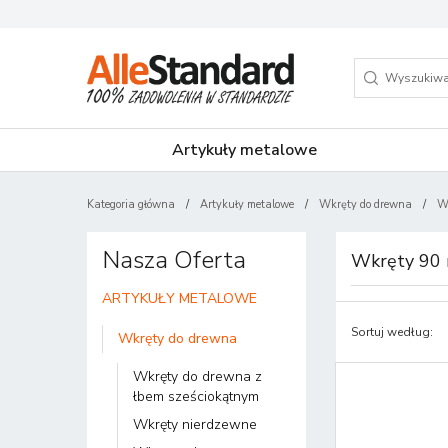
Artykuły metalowe
Kategoria główna
/
Artykuły metalowe
/
Wkręty do drewna
/
W
Nasza Oferta
Wkręty 90
ARTYKUŁY METALOWE
Sortuj według
:
Wkręty do drewna
Wkręty do drewna z
łbem sześciokątnym
Wkręty nierdzewne