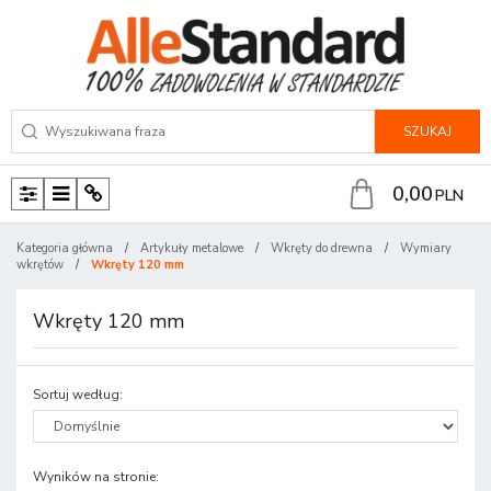
SZUKAJ
0,00
PLN
P
M
P
a
e
a
Kategoria główna
/
Artykuły metalowe
/
Wkręty do drewna
/
Wymiary
n
n
n
wkrętów
/
Wkręty 120 mm
e
u
e
l
l
Wkręty 120 mm
Sortuj według
:
Wyników na stronie
: