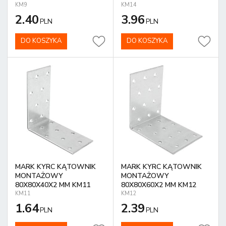
KM9
KM14
2.40
3.96
PLN
PLN
DO KOSZYKA
DO KOSZYKA
MARK KYRC KĄTOWNIK
MARK KYRC KĄTOWNIK
MONTAŻOWY
MONTAŻOWY
80X80X40X2 MM KM11
80X80X60X2 MM KM12
KM11
KM12
1.64
2.39
PLN
PLN