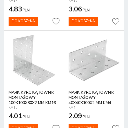
KM17
KM15
4.83
3.06
PLN
PLN
DO KOSZYKA
DO KOSZYKA
MARK KYRC KĄTOWNIK
MARK KYRC KĄTOWNIK
MONTAŻOWY
MONTAŻOWY
100X100X80X2 MM KM16
40X40X100X2 MM KM4
KM16
KM4
4.01
2.09
PLN
PLN