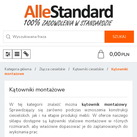
SZUKAJ
0,00
PLN
P
M
P
a
e
a
Kategoria główna
/
Złącza ciesielskie
/
Kątowniki ciesielskie
/
Kątowniki
n
n
n
montażowe
e
u
e
l
l
Kątowniki montażowe
W tej kategorii znaleźć można
kątownik montażowy
.
Sprawdzający się zarówno podczas wznoszenia konstrukcji
ciesielskich, jak i na etapie produkcji mebli. W ofercie naszego
sklepu dostępne są kątowniki stalowe montażowe w różnych
rozmiarach, aby właściwie dopasować je do zaplanowanych do
wykonania prac.