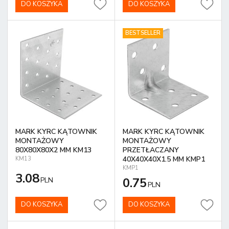
DO KOSZYKA
DO KOSZYKA
BESTSELLER
MARK KYRC KĄTOWNIK
MARK KYRC KĄTOWNIK
MONTAŻOWY
MONTAŻOWY
80X80X80X2 MM KM13
PRZETŁACZANY
40X40X40X1.5 MM KMP1
KM13
KMP1
3.08
0.75
PLN
PLN
DO KOSZYKA
DO KOSZYKA