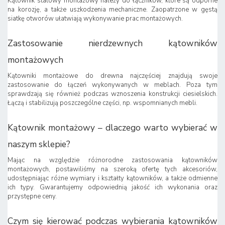
Kątownik stalowy montażowy należy do łączników, które są odporne
na korozję, a także uszkodzenia mechaniczne. Zaopatrzone w gęstą
siatkę otworów ułatwiają wykonywanie prac montażowych.
Zastosowanie nierdzewnych kątowników
montażowych
Kątowniki montażowe do drewna najczęściej znajdują swoje
zastosowanie do łączeń wykonywanych w meblach. Poza tym
sprawdzają się również podczas wznoszenia konstrukcji ciesielskich.
Łączą i stabilizują poszczególne części, np. wspomnianych mebli.
Kątownik montażowy – dlaczego warto wybierać w
naszym sklepie?
Mając na względzie różnorodne zastosowania kątowników
montażowych, postawiliśmy na szeroką ofertę tych akcesoriów,
udostępniając różne wymiary i kształty kątowników, a także odmienne
ich typy. Gwarantujemy odpowiednią jakość ich wykonania oraz
przystępne ceny.
Czym się kierować podczas wybierania kątowników