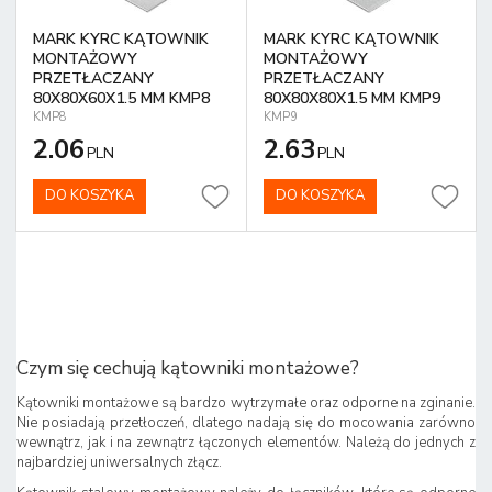
MARK KYRC KĄTOWNIK
MARK KYRC KĄTOWNIK
MONTAŻOWY
MONTAŻOWY
PRZETŁACZANY
PRZETŁACZANY
80X80X60X1.5 MM KMP8
80X80X80X1.5 MM KMP9
KMP8
KMP9
2.06
2.63
PLN
PLN
DO KOSZYKA
DO KOSZYKA
Czym się cechują kątowniki montażowe?
Kątowniki montażowe są bardzo wytrzymałe oraz odporne na zginanie.
Nie posiadają przetłoczeń, dlatego nadają się do mocowania zarówno
wewnątrz, jak i na zewnątrz łączonych elementów. Należą do jednych z
najbardziej uniwersalnych złącz.