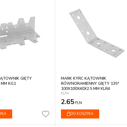
KĄTOWNIK GIĘTY
MARK KYRC KĄTOWNIK
 MM KG1
RÓWNORAMIENNY GIĘTY 135*
100X100X40X2.5 MM KLR4
KLR4
2.65
PLN
YKA
DO KOSZYKA