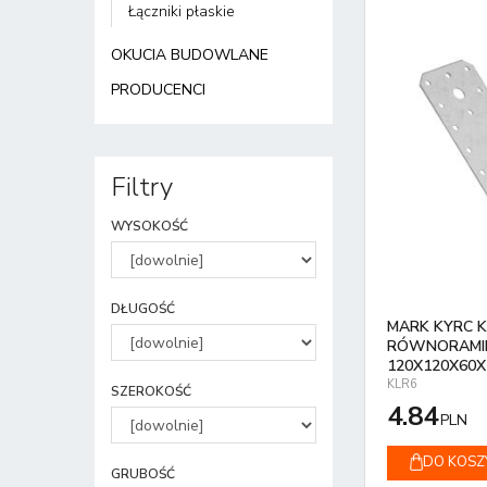
Łączniki płaskie
OKUCIA BUDOWLANE
PRODUCENCI
Filtry
WYSOKOŚĆ
DŁUGOŚĆ
MARK KYRC 
RÓWNORAMIE
120X120X60X
KLR6
SZEROKOŚĆ
4.84
PLN
DO KOSZ
GRUBOŚĆ