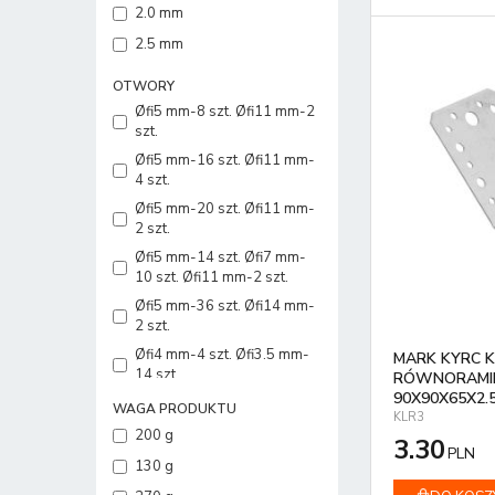
2.0 mm
2.5 mm
OTWORY
Øfi5 mm-8 szt. Øfi11 mm-2
szt.
Øfi5 mm-16 szt. Øfi11 mm-
4 szt.
Øfi5 mm-20 szt. Øfi11 mm-
2 szt.
Øfi5 mm-14 szt. Øfi7 mm-
10 szt. Øfi11 mm-2 szt.
Øfi5 mm-36 szt. Øfi14 mm-
2 szt.
Øfi4 mm-4 szt. Øfi3.5 mm-
MARK KYRC 
14 szt.
RÓWNORAMIE
90X90X65X2.
Øfi5 mm-24 szt. Øfi11 mm-
WAGA PRODUKTU
KLR3
2 szt.
200 g
3.30
PLN
130 g