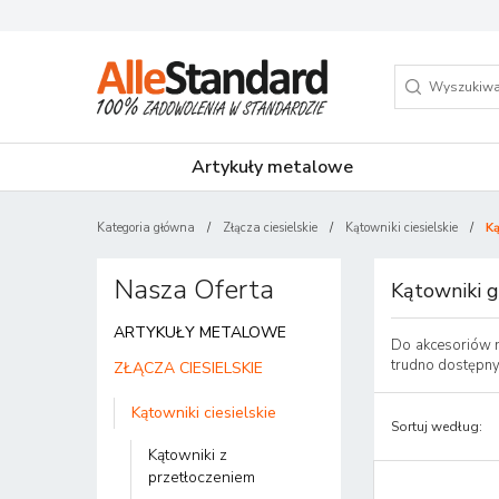
Artykuły metalowe
Kategoria główna
/
Złącza ciesielskie
/
Kątowniki ciesielskie
/
Ką
Nasza Oferta
Kątowniki g
ARTYKUŁY METALOWE
Do akcesoriów m
trudno dostępnyc
ZŁĄCZA CIESIELSKIE
Kątowniki ciesielskie
Sortuj według
:
Kątowniki z
przetłoczeniem