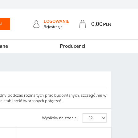
LOGOWANIE
0,00
J
PLN
Rejestracja
ane
Producenci
zbędny podczas rozmaitych prac budowlanych, szczególnie w
ia stabilność tworzonych połączeń.
Wyników na stronie
: