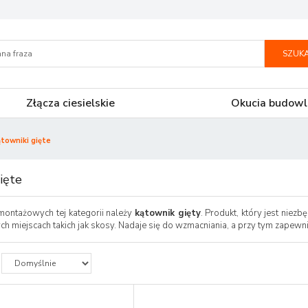
SZUKA
Złącza ciesielskie
Okucia budowl
towniki gięte
ięte
ontażowych tej kategorii należy
kątownik gięty
. Produkt, który jest nie
h miejscach takich jak skosy. Nadaje się do wzmacniania, a przy tym zapewn