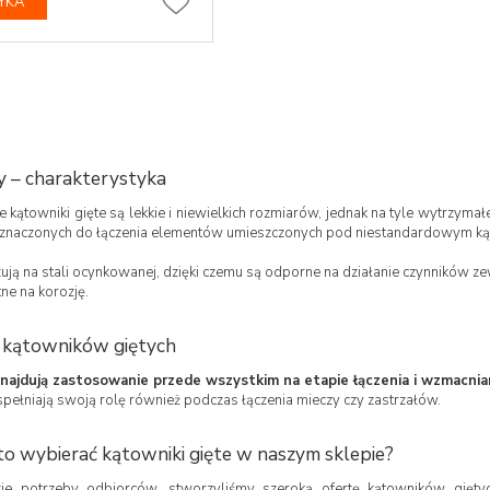
YKA
y – charakterystyka
 kątowniki gięte są lekkie i niewielkich rozmiarów, jednak na tyle wytrzyma
naczonych do łączenia elementów umieszczonych pod niestandardowym ką
zują na stali ocynkowanej, dzięki czemu są odporne na działanie czynników z
ne na korozję.
 kątowników giętych
znajdują zastosowanie przede wszystkim na etapie łączenia i wzmacnia
pełniają swoją rolę również podczas łączenia mieczy czy zastrzałów.
o wybierać kątowniki gięte w naszym sklepie?
ie potrzeby odbiorców, stworzyliśmy szeroką ofertę kątowników gięty