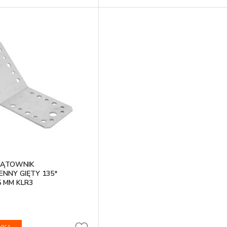
KĄTOWNIK
NNY GIĘTY 135*
5 MM KLR3