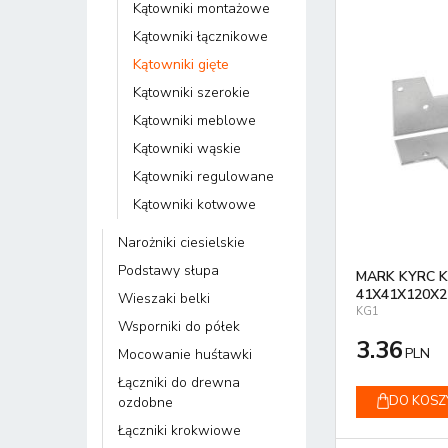
Kątowniki montażowe
Kątowniki łącznikowe
Kątowniki gięte
Kątowniki szerokie
Kątowniki meblowe
Kątowniki wąskie
Kątowniki regulowane
Kątowniki kotwowe
Narożniki ciesielskie
Podstawy słupa
MARK KYRC 
41X41X120X2
Wieszaki belki
KG1
Wsporniki do półek
3.36
PLN
Mocowanie huśtawki
Łączniki do drewna
DO KOSZ
ozdobne
Łączniki krokwiowe