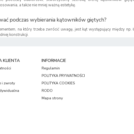
osowania, a także nie mniej ważną estetykę.
ować podczas wybierania kątowników giętych?
ementem, na który trzeba zwrócić uwagę, jest kąt występujący między np.
niej konstrukcji.
 KLIENTA
INFORMACJE
atności
Regulamin
POLITYKA PRYWATNOŚCI
 i zwroty
POLITYKA COOKIES
dywidualna
RODO
Mapa strony