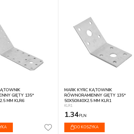
KĄTOWNIK
MARK KYRC KĄTOWNIK
NNY GIĘTY 135*
RÓWNORAMIENNY GIĘTY 135*
2.5 MM KLR6
50X50X40X2.5 MM KLR1
KLR1
1.34
PLN
YKA
DO KOSZYKA