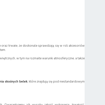
łe oraz trwałe, że doskonale sprawdzają się w roli akcesoriów
tem.
ewnętrznych, w tym na rozmaite warunki atmosferyczne, a także
nia skośnych belek
, które znajdują się pod niestandardowym
ch. Gwarantujemy ich wysoką jakość wykonania, trwałość,