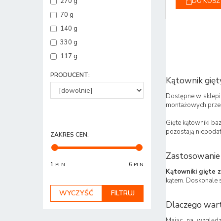
DO KOSZ
270 g
70 g
140 g
330 g
117 g
PRODUCENT
:
Kątownik gięt
Dostępne w sklepie
montażowych przez
Gięte kątowniki ba
pozostają niepodat
ZAKRES CEN
:
Zastosowanie
1
6
PLN
PLN
Kątowniki gięte 
kątem. Doskonale s
Dlaczego wart
Mając na względz