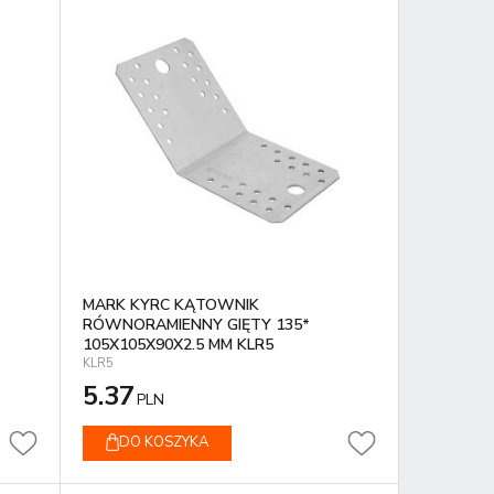
MARK KYRC KĄTOWNIK
RÓWNORAMIENNY GIĘTY 135*
105X105X90X2.5 MM KLR5
KLR5
5.37
PLN
DO KOSZYKA