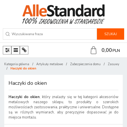
SZUKAJ
0,00
PLN
P
M
P
a
e
a
Kategoria główna
/
Artykuły metalowe
/
Zabezpieczenia domu
/
Zasuwy
n
n
n
/
Haczyki do okien
e
u
e
l
l
Haczyki do okien
Haczyki do okien
, który znalazły się w tej kategorii akcesoriów
metalowych naszego sklepu, to produkty o szerokich
możliwościach zastosowania, praktyczne i uniwersalne. Dostępne
są w różnych wymiarach, aby precyzyjnie dopasować je do
miejsca montażu.