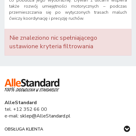
co pobudza jego wyobraźnię. Dywan z ulicami wspiera
także rozwój umiejętności motorycznych – podczas
przemieszczania się po wytyczonych trasach maluch
ćwiczy koordynację i precyzję ruchów.
Nie znaleziono nic spełniającego
ustawione kryteria filtrowania
AlleStandard
tel. +12 352 66 00
e-mail:
sklep@AlleStandard.pl
OBSŁUGA KLIENTA