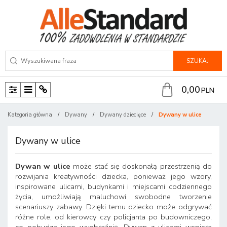
SZUKAJ
0,00
PLN
P
M
P
a
e
a
Kategoria główna
/
Dywany
/
Dywany dziecięce
/
Dywany w ulice
n
n
n
e
u
e
Dywany w ulice
l
l
Dywan w ulice
może stać się doskonałą przestrzenią do
rozwijania kreatywności dziecka, ponieważ jego wzory,
inspirowane ulicami, budynkami i miejscami codziennego
życia, umożliwiają maluchowi swobodne tworzenie
scenariuszy zabawy. Dzięki temu dziecko może odgrywać
różne role, od kierowcy czy policjanta po budowniczego,